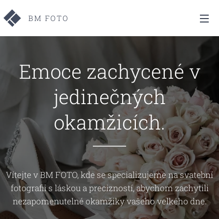
BM FOTO
Emoce zachycené v
jedinečných
okamžicích.
Vítejte v BM FOTO, kde se specializujeme na svatební
fotografii s láskou a precizností, abychom zachytili
nezapomenutelné okamžiky vašeho velkého dne.